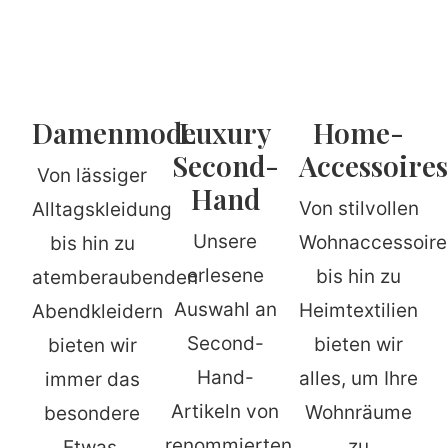
Damenmode
Luxury
Home-
Second-
Accessoires
Von lässiger
Hand
Von stilvollen
Alltagskleidung
Unsere
Wohnaccessoire
bis hin zu
erlesene
bis hin zu
atemberaubenden
Auswahl an
Heimtextilien
Abendkleidern
Second-
bieten wir
bieten wir
Hand-
alles, um Ihre
immer das
Artikeln von
Wohnräume
besondere
renommierten
zu
Etwas.